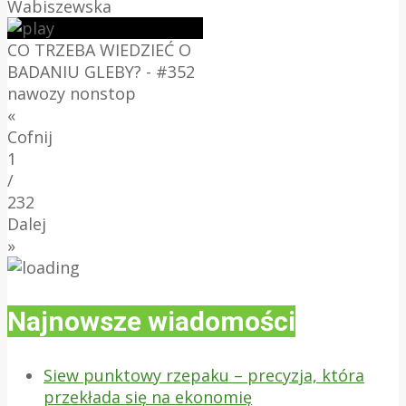
Wabiszewska
CO TRZEBA WIEDZIEĆ O
BADANIU GLEBY? - #352
nawozy nonstop
«
Cofnij
1
/
232
Dalej
»
Najnowsze wiadomości
Siew punktowy rzepaku – precyzja, która
przekłada się na ekonomię