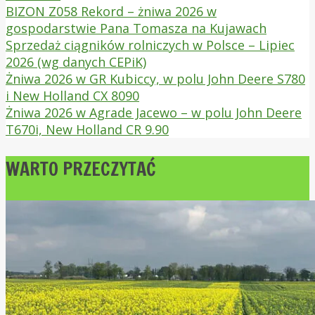
BIZON Z058 Rekord – żniwa 2026 w
gospodarstwie Pana Tomasza na Kujawach
Sprzedaż ciągników rolniczych w Polsce – Lipiec
2026 (wg danych CEPiK)
Żniwa 2026 w GR Kubiccy, w polu John Deere S780
i New Holland CX 8090
Żniwa 2026 w Agrade Jacewo – w polu John Deere
T670i, New Holland CR 9.90
WARTO PRZECZYTAĆ