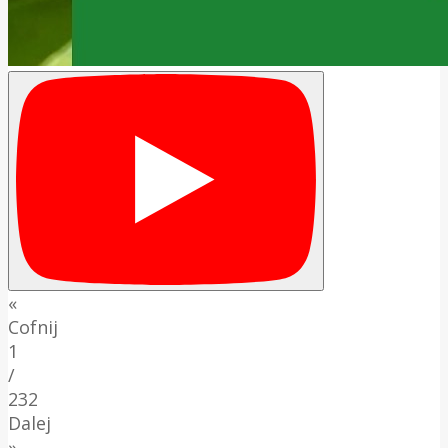
«
Cofnij
1
/
232
Dalej
»