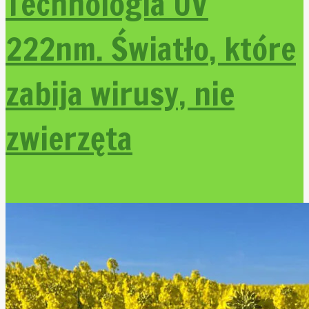
Technologia UV
222nm. Światło, które
zabija wirusy, nie
zwierzęta