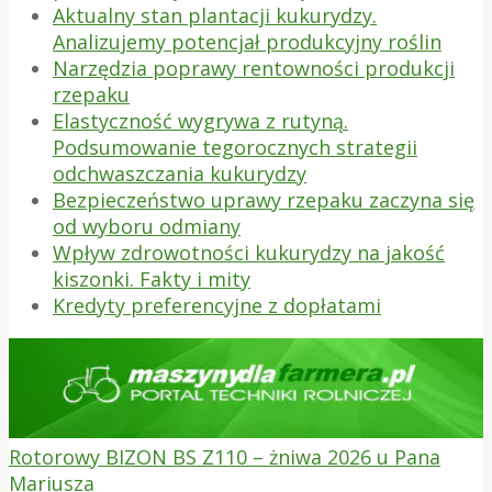
Aktualny stan plantacji kukurydzy.
Analizujemy potencjał produkcyjny roślin
Narzędzia poprawy rentowności produkcji
rzepaku
Elastyczność wygrywa z rutyną.
Podsumowanie tegorocznych strategii
odchwaszczania kukurydzy
Bezpieczeństwo uprawy rzepaku zaczyna się
od wyboru odmiany
Wpływ zdrowotności kukurydzy na jakość
kiszonki. Fakty i mity
Kredyty preferencyjne z dopłatami
Rotorowy BIZON BS Z110 – żniwa 2026 u Pana
Mariusza