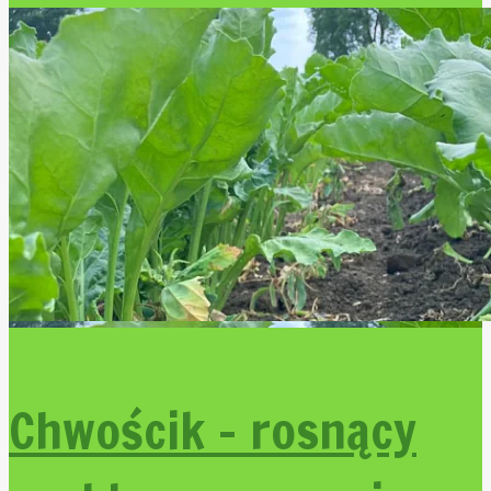
Chwościk – rosnący