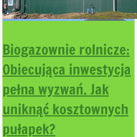
Biogazownie rolnicze:
Obiecująca inwestycja
pełna wyzwań. Jak
uniknąć kosztownych
pułapek?